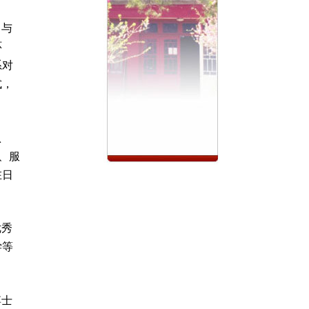
。与
环
系对
式，
认
、服
在日
优秀
学等
博士