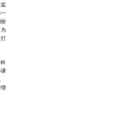
量监
另一
们纷
，为
、打
学科
心课
人
管理